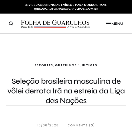
ENVIE SUAS DENUNCIAS E VÍDEOS PARA NOSSO E-MAIL:
@REDACAOFOLHADEGUARULHOS.COM.BR
MENU
ESPORTES
,
GUARULHOS 3
,
ÚLTIMAS
Seleção brasileira masculina de
vôlei derrota Irã na estreia da Liga
das Nações
10/06/2026
COMMENTS (
0
)