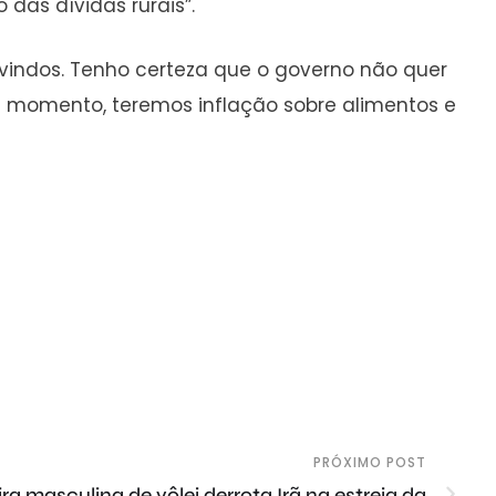
das dívidas rurais”.
-vindos. Tenho certeza que o governo não quer
sse momento, teremos inflação sobre alimentos e
PRÓXIMO POST
ira masculina de vôlei derrota Irã na estreia da