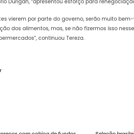
io Durigan, “apresentou esforço para renegociação 
ustes vierem por parte do governo, serão muito bem
flação dos alimentos, mas, se não fizermos isso ne
ermercados”, continuou Tereza.
r
 preços com cobiça de fundos
Seleção brasile