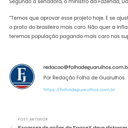
Segundo a senadora, o ministro da Fazenda, Dar
“Temos que aprovar esse projeto hoje. E se aj
o prato do brasileiro mais caro. Não quer a in
teremos população pagando mais caro nos sup
redacao@folhadeguarulhos.com.b
Por Redação Folha de Guarulhos.
https://folhadeguarulhos.com.br
POST ANTERIOR
Escassez de ações da SpaceX deve distorcer