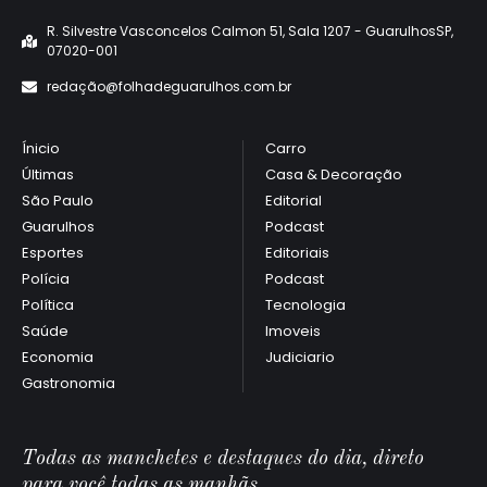
R. Silvestre Vasconcelos Calmon 51, Sala 1207 - GuarulhosSP,
07020-001
redaçã
o@folhadeguarulhos.com.br
Ínicio
Carro
Últimas
Casa & Decoração
São Paulo
Editorial
Guarulhos
Podcast
Esportes
Editoriais
Polícia
Podcast
Política
Tecnologia
Saúde
Imoveis
Economia
Judiciario
Gastronomia
Todas as manchetes e destaques do dia, direto
para você todas as manhãs.