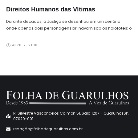
Direitos Humanos das Vítimas
Durante décadas, a Justiça se desenhou em um cenário
onde apenas dois personagens brilhavam sob os holofotes: o
…
ABRIL 7
,
21:10
R. Silvestre Vasconcelos Calmon 51, Sala 1207 - GuarulhosSP,
07020-001
redaçã
o@folhadeguarulhos.com.br