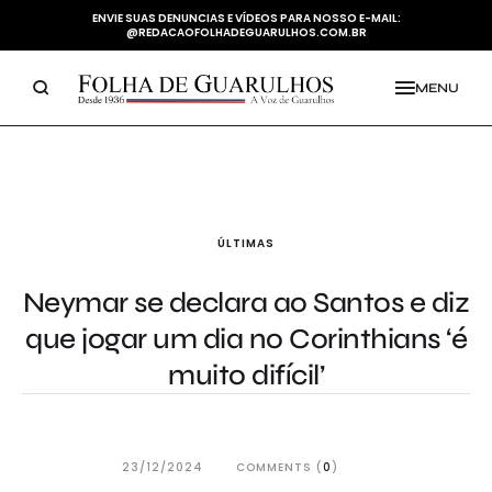
ENVIE SUAS DENUNCIAS E VÍDEOS PARA NOSSO E-MAIL:
@REDACAOFOLHADEGUARULHOS.COM.BR
MENU
ÚLTIMAS
Neymar se declara ao Santos e diz
que jogar um dia no Corinthians ‘é
muito difícil’
23/12/2024
COMMENTS (
0
)