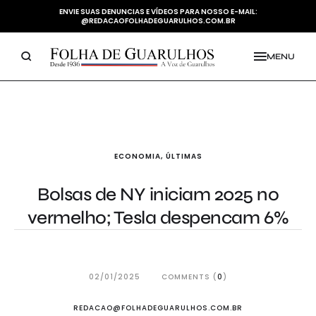
ENVIE SUAS DENUNCIAS E VÍDEOS PARA NOSSO E-MAIL:
@REDACAOFOLHADEGUARULHOS.COM.BR
MENU
ECONOMIA
,
ÚLTIMAS
Bolsas de NY iniciam 2025 no
vermelho; Tesla despencam 6%
02/01/2025
COMMENTS (
0
)
REDACAO@FOLHADEGUARULHOS.COM.BR