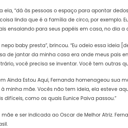
 ela, “dá às pessoas o espaço para apontar dedos 
sa linda que é a família de circo, por exemplo. Eu
is ensaiando para seus papéis em casa, no dia a d
nepo baby presta”, brincou. “Eu odeio essa ideia 
esa de jantar da minha casa era onde meus pais en
ário, você precisa se inventar. Você tem outras qu
 em Ainda Estou Aqui, Fernanda homenageou sua mã
io à minha mãe. Vocês não tem ideia, ela esteve aqu
 difíceis, como os quais Eunice Paiva passou.”
sua mãe e ser indicada ao Oscar de Melhor Atriz. 
il.