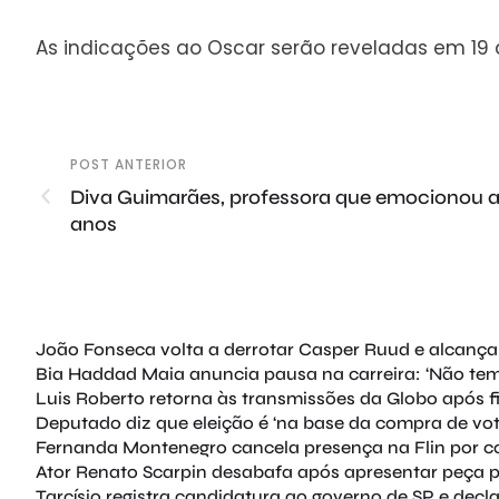
As indicações ao Oscar serão reveladas em 19 d
POST ANTERIOR
Diva Guimarães, professora que emocionou a 
anos
João Fonseca volta a derrotar Casper Ruud e alcança
Bia Haddad Maia anuncia pausa na carreira: ‘Não tem 
Luis Roberto retorna às transmissões da Globo após 
Deputado diz que eleição é ‘na base da compra de vot
Fernanda Montenegro cancela presença na Flin por co
Ator Renato Scarpin desabafa após apresentar peça p
Tarcísio registra candidatura ao governo de SP e decl