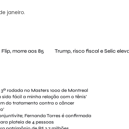
e janeiro.
Flip, morre aos 85
Trump, risco fiscal e Selic el
 3ª rodada no Masters 1000 de Montreal
sido fácil a minha relação com o tênis’
fim do tratamento contra o câncer
o’
njuntivite; Fernanda Torres é confirmada
ara plateia de 4 pessoas
ara patrimônio de R$ 2,7 milhões