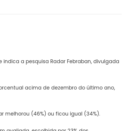
que indica a pesquisa Radar Febraban, divulgada
orcentual acima de dezembro do último ano,
r melhorou (46%) ou ficou igual (34%).
em avaliada, escolhida por 23% dos