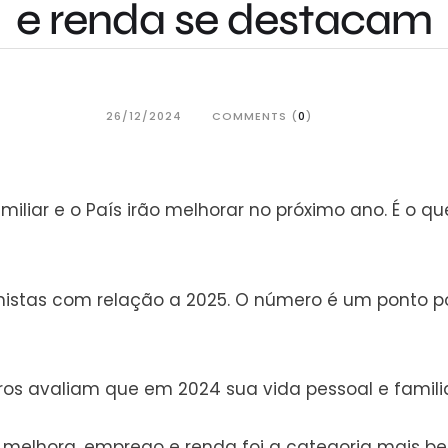
e renda se destacam
26/12/2024
COMMENTS (
0
)
familiar e o País irão melhorar no próximo ano. É o 
istas com relação a 2025. O número é um ponto p
os avaliam que em 2024 sua vida pessoal e familia
am melhora, emprego e renda foi a categoria mais b