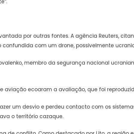
e”.
vantada por outras fontes. A agência Reuters, cita
do confundida com um drone, possivelmente ucrania
y Kovalenko, membro da segurança nacional ucrania
e de aviação ecoaram a avaliação, que foi reproduz
u fazer um desvio e perdeu contacto com os sistemas
a o território cazaque.
a de conflito. Como destacado por Lito, a região 