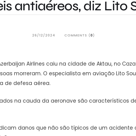
is antiaéreos, diz Lito
26/12/2024
COMMENTS (
0
)
Azerbaijan Airlines caiu na cidade de Aktau, no Ca
pessoas morreram. O especialista em aviação Lito So
ma de defesa aérea.
vados na cauda da aeronave são característicos d
dicam danos que não são típicos de um acidente aé