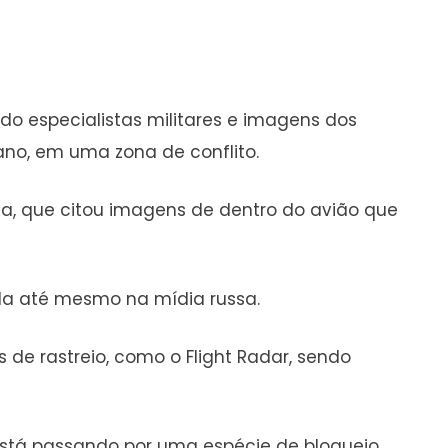
ndo especialistas militares e imagens dos
no, em uma zona de conflito.
na, que citou imagens de dentro do avião que
ida até mesmo na mídia russa.
 de rastreio, como o Flight Radar, sendo
está passando por uma espécie de bloqueio