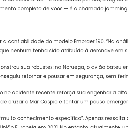
streamento completo de voos — é o chamado jamming
der a confiabilidade do modelo Embraer 190. “Na an
 que nenhum tenha sido atribuído à aeronave em si”,
nstrou sua robustez: na Noruega, o avião bateu 
seguiu retornar e pousar em segurança, sem feri
o no acidente recente reforça sua engenharia al
 de cruzar o Mar Cáspio e tentar um pouso emergen
r “muito conhecimento específico”. Apenas ressalta
 União Europeia em 2021. No entanto, atualmente, 