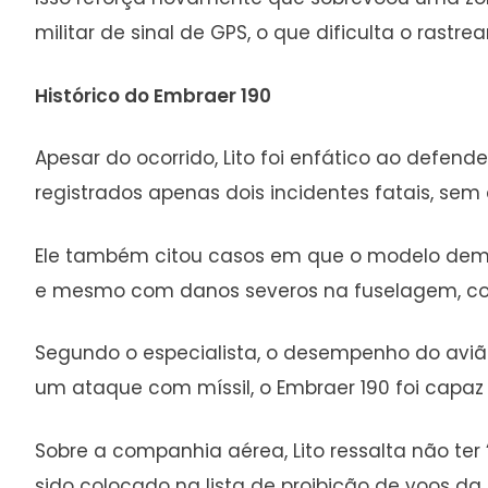
militar de sinal de GPS, o que dificulta o ra
Histórico do Embraer 190
Apesar do ocorrido, Lito foi enfático ao defen
registrados apenas dois incidentes fatais, sem
Ele também citou casos em que o modelo demo
e mesmo com danos severos na fuselagem, con
Segundo o especialista, o desempenho do aviã
um ataque com míssil, o Embraer 190 foi capaz
Sobre a companhia aérea, Lito ressalta não te
sido colocado na lista de proibição de voos da