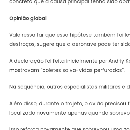
concreta que a causa principal tenha sido abat
Opinião global
Vale ressaltar que essa hipótese também foi le
destroços, sugere que a aeronave pode ter si
A declaração foi feita inicialmente por Andri
mostravam “coletes salva-vidas perfurados”.
Na sequência, outros especialistas militares 
Além disso, durante o trajeto, o avião preciso
localizado novamente apenas quando sobrevoav
Isso reforça novamente que sobrevoou uma zon