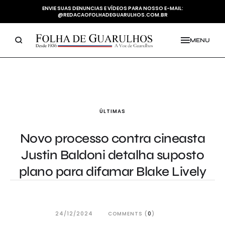
ENVIE SUAS DENUNCIAS E VÍDEOS PARA NOSSO E-MAIL:
@REDACAOFOLHADEGUARULHOS.COM.BR
MENU
ÚLTIMAS
Novo processo contra cineasta
Justin Baldoni detalha suposto
plano para difamar Blake Lively
24/12/2024
COMMENTS (
0
)