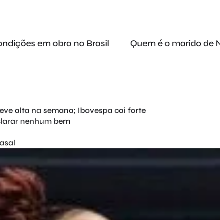
ondições em obra no Brasil
Quem é o marido de N
leve alta na semana; Ibovespa cai forte
eclarar nenhum bem
casal