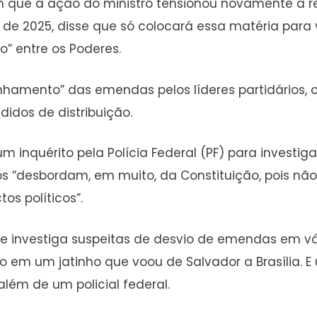
 que a ação do ministro tensionou novamente a rel
o de 2025, disse que só colocará essa matéria par
” entre os Poderes.
hamento” das emendas pelos líderes partidários, o
idos de distribuição.
 inquérito pela Polícia Federal (PF) para investi
os “desbordam, em muito, da Constituição, pois nã
os políticos”.
 investiga suspeitas de desvio de emendas em vár
ado em um jatinho que voou de Salvador a Brasília
 além de um policial federal.