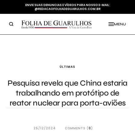
ENVIE SUAS DENUNCIAS E VÍDEOS PARA NOSSO E-MAIL:
@REDACAOFOLHADEGUARULHOS.COM.BR
MENU
ÚLTIMAS
Pesquisa revela que China estaria
trabalhando em protótipo de
reator nuclear para porta-aviões
25/12/2024
COMMENTS (
0
)