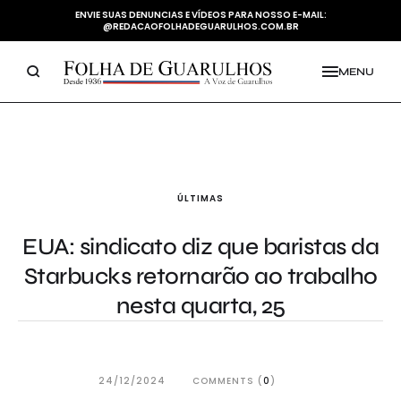
ENVIE SUAS DENUNCIAS E VÍDEOS PARA NOSSO E-MAIL:
@REDACAOFOLHADEGUARULHOS.COM.BR
MENU
ÚLTIMAS
EUA: sindicato diz que baristas da
Starbucks retornarão ao trabalho
nesta quarta, 25
24/12/2024
COMMENTS (
0
)