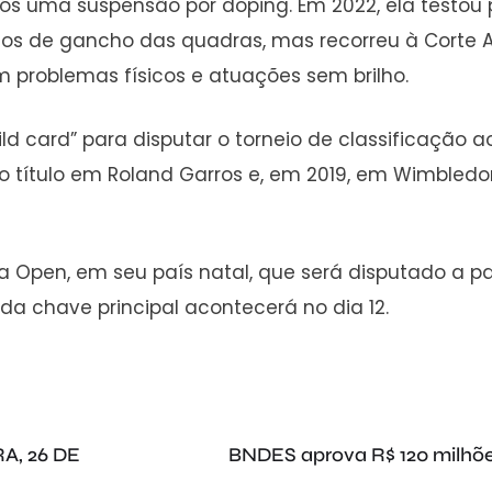
ós uma suspensão por doping. Em 2022, ela testou p
s de gancho das quadras, mas recorreu à Corte Arb
 problemas físicos e atuações sem brilho.
card” para disputar o torneio de classificação ao 
 título em Roland Garros e, em 2019, em Wimbledon
a Open, em seu país natal, que será disputado a par
da chave principal acontecerá no dia 12.
A, 26 DE
BNDES aprova R$ 120 milhões