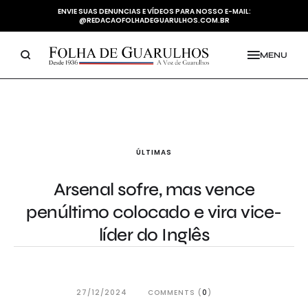
ENVIE SUAS DENUNCIAS E VÍDEOS PARA NOSSO E-MAIL:
@REDACAOFOLHADEGUARULHOS.COM.BR
MENU
ÚLTIMAS
Arsenal sofre, mas vence
penúltimo colocado e vira vice-
líder do Inglês
27/12/2024
COMMENTS (
0
)