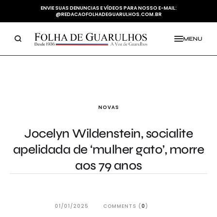
ENVIE SUAS DENUNCIAS E VÍDEOS PARA NOSSO E-MAIL:
@REDACAOFOLHADEGUARULHOS.COM.BR
MENU
NOVAS
Jocelyn Wildenstein, socialite
apelidada de ‘mulher gato’, morre
aos 79 anos
01/01/2025
COMMENTS (
0
)