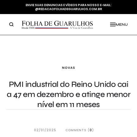
ENVIE SUAS DENUNCIAS E VÍDEOS PARA NOSSO E-MAIL:
@REDACAOFOLHADEGUARULHOS.COM.BR
MENU
NOVAS
PMI industrial do Reino Unido cai
a 47 em dezembro e atinge menor
nível em 11 meses
02/01/2025
COMMENTS (
0
)