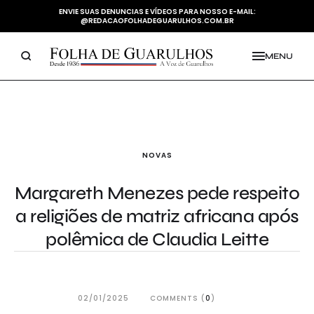
ENVIE SUAS DENUNCIAS E VÍDEOS PARA NOSSO E-MAIL:
@REDACAOFOLHADEGUARULHOS.COM.BR
MENU
NOVAS
Margareth Menezes pede respeito
a religiões de matriz africana após
polêmica de Claudia Leitte
02/01/2025
COMMENTS (
0
)