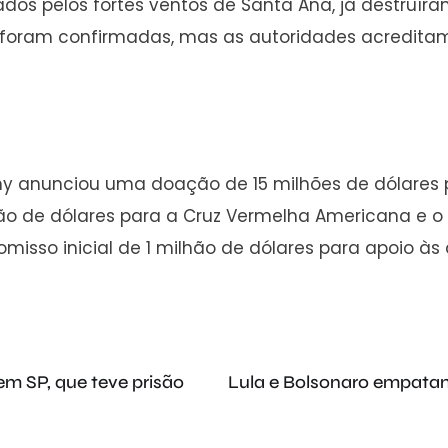
ados pelos fortes ventos de Santa Ana, já destruíra
es foram confirmadas, mas as autoridades acredi
ny anunciou uma doação de 15 milhões de dólares pa
hão de dólares para a Cruz Vermelha Americana e o
misso inicial de 1 milhão de dólares para apoio às
m SP, que teve prisão
Lula e Bolsonaro empatam