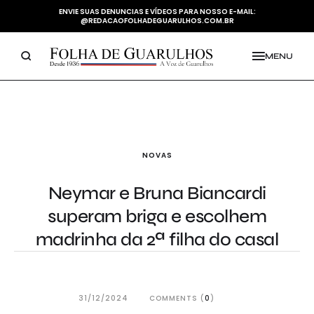
ENVIE SUAS DENUNCIAS E VÍDEOS PARA NOSSO E-MAIL:
@REDACAOFOLHADEGUARULHOS.COM.BR
MENU
NOVAS
Neymar e Bruna Biancardi
superam briga e escolhem
madrinha da 2ª filha do casal
31/12/2024
COMMENTS (
0
)