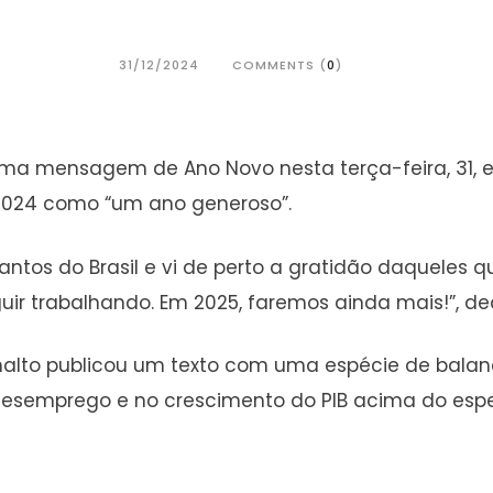
31/12/2024
COMMENTS (
0
)
 uma mensagem de Ano Novo nesta terça-feira, 31, em 
u 2024 como “um ano generoso”.
antos do Brasil e vi de perto a gratidão daqueles 
ir trabalhando. Em 2025, faremos ainda mais!”, dec
analto publicou um texto com uma espécie de bala
desemprego e no crescimento do PIB acima do espe