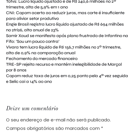
Totvs: Lucro líquido ajustado é de R$ 240,6 milhões no 2º
trimestre, alta de 5,9% em 1 ano
CNI: Copom acerta ao reduzir juros, mas corte é insuficiente
para aliviar setor produtivo
Engie Brasil registra lucro líquido ajustado de R$ 694 milhões
no 2tri26, alta anual de 23%
Samir Xaud se manifesta após plano frustrado de Infantino na
Fifa: ‘Sou um pouco contra’
Vivara tem lucro líquido de R$ 156,7 milhões no 2º trimestre,
alta de 0,9% na comparação anual
Fechamento do mercado financeiro
TRE-SP rejeita recurso e mantém inelegibilidade de Marçal
por 8 anos
Copom reduz taxa de juros em 0,25 ponto pela 4ª vez seguida
e Selic cai a 14% ao ano
Deixe um comentário
O seu endereço de e-mail não será publicado.
Campos obrigatórios são marcados com
*