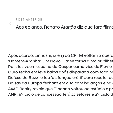
POST ANTERIOR
Aos 90 anos, Renato Aragão diz que fará film
Após acordo, Linhas 11, 12 e 13 da CPTM voltam a oper
‘Homem-Aranha: Um Novo Dia’ se torna a maior bilhete
Petistas veem escolha de Gaspar como vice de Flávio 
Ouro fecha em leve baixa após disparada com foco no
Defesa de Buzzi citou ‘disfunção erétil’ para rebater 
Bolsas da Europa fecham em alta com balanços e na e
A$AP Rocky revela que Rihanna voltou ao estúdio e 
ANP: 6º ciclo de concessão terá 22 setores e 4º ciclo d