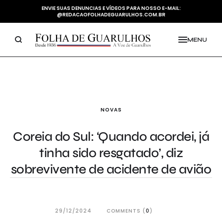
ENVIE SUAS DENUNCIAS E VÍDEOS PARA NOSSO E-MAIL:
@REDACAOFOLHADEGUARULHOS.COM.BR
MENU
NOVAS
Coreia do Sul: ‘Quando acordei, já
tinha sido resgatado’, diz
sobrevivente de acidente de avião
29/12/2024
COMMENTS (
0
)