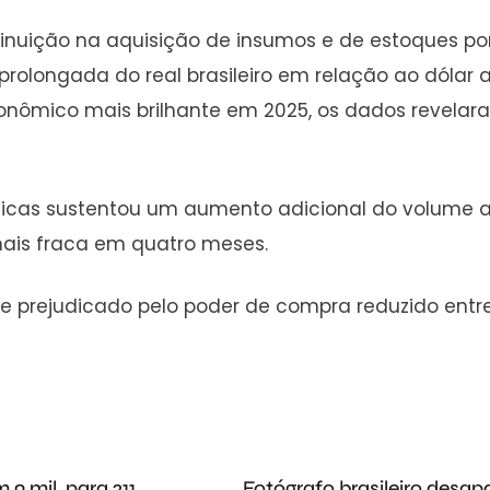
nuição na aquisição de insumos e de estoques por 
olongada do real brasileiro em relação ao dólar a
nômico mais brilhante em 2025, os dados revelar
ficas sustentou um aumento adicional do volume 
mais fraca em quatro meses.
 prejudicado pelo poder de compra reduzido entre 
9 mil, para 211
Fotógrafo brasileiro desapa