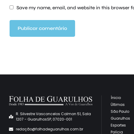
Save my name, email, and website in this browser f
Ínicio
Últimas
São Paulo
R. Silvestre Vasconcelos Calmon 51, Sala
Guarulhos
1207 - GuarulhosSP, 07020-001
Esportes
redaçã
o@folhadeguarulhos.com.br
Polícia