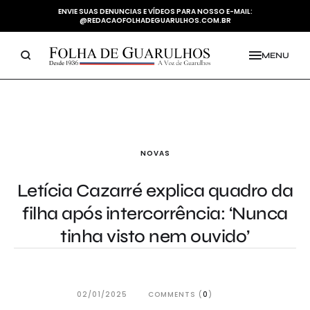
ENVIE SUAS DENUNCIAS E VÍDEOS PARA NOSSO E-MAIL:
@REDACAOFOLHADEGUARULHOS.COM.BR
MENU
NOVAS
Letícia Cazarré explica quadro da
filha após intercorrência: ‘Nunca
tinha visto nem ouvido’
02/01/2025
COMMENTS (
0
)