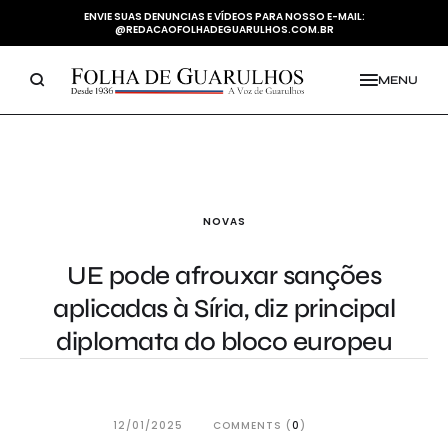
ENVIE SUAS DENUNCIAS E VÍDEOS PARA NOSSO E-MAIL:
@REDACAOFOLHADEGUARULHOS.COM.BR
MENU
NOVAS
UE pode afrouxar sanções
aplicadas à Síria, diz principal
diplomata do bloco europeu
12/01/2025
COMMENTS (
0
)