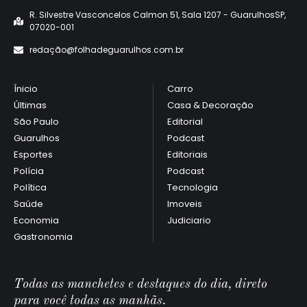
R. Silvestre Vasconcelos Calmon 51, Sala 1207 - GuarulhosSP,
07020-001
redaçã
o@folhadeguarulhos.com.br
Ínicio
Carro
Últimas
Casa & Decoração
São Paulo
Editorial
Guarulhos
Podcast
Esportes
Editoriais
Polícia
Podcast
Política
Tecnologia
Saúde
Imoveis
Economia
Judiciario
Gastronomia
Todas as manchetes e destaques do dia, direto
para você todas as manhãs.