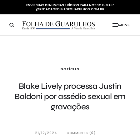
ENVIE SUAS DENUNCIAS E VÍDEOS PARA NOSSO E-MAIL:
@REDACAOFOLHADEGUARULHOS.COM.BR
MENU
NOTÍCIAS
Blake Lively processa Justin
Baldoni por assédio sexual em
gravações
21/12/2024
COMMENTS (
0
)