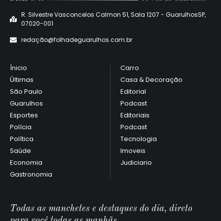
R. Silvestre Vasconcelos Calmon 51, Sala 1207 - GuarulhosSP,
07020-001
redaçã
o@folhadeguarulhos.com.br
Ínicio
Carro
Últimas
Casa & Decoração
São Paulo
Editorial
Guarulhos
Podcast
Esportes
Editoriais
Polícia
Podcast
Política
Tecnologia
Saúde
Imoveis
Economia
Judiciario
Gastronomia
Todas as manchetes e destaques do dia, direto
para você todas as manhãs.