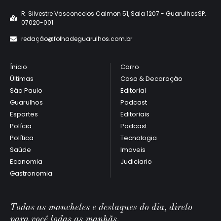
R. Silvestre Vasconcelos Calmon 51, Sala 1207 - GuarulhosSP,
07020-001
redaçã
o@folhadeguarulhos.com.br
Ínicio
Carro
Últimas
Casa & Decoração
São Paulo
Editorial
Guarulhos
Podcast
Esportes
Editoriais
Polícia
Podcast
Política
Tecnologia
Saúde
Imoveis
Economia
Judiciario
Gastronomia
Todas as manchetes e destaques do dia, direto
para você todas as manhãs.