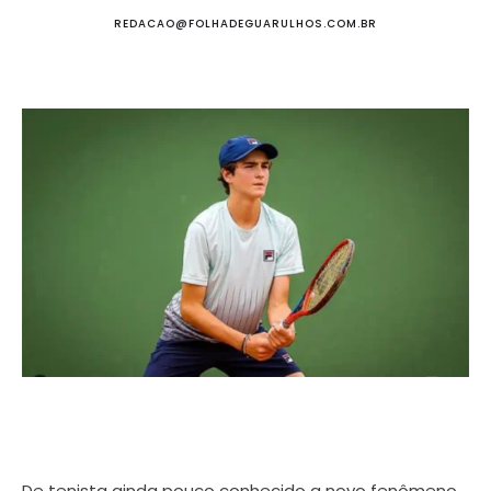
REDACAO@FOLHADEGUARULHOS.COM.BR
De tenista ainda pouco conhecido a novo fenômeno