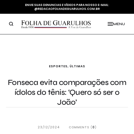
ENVIE SUAS DENUNCIAS E VÍDEOS PARA NOSSO E-MAIL:
@REDACAOFOLHADEGUARULHOS.COM.BR
MENU
ESPORTES
,
ÚLTIMAS
Fonseca evita comparações com
ídolos do tênis: ‘Quero só ser o
João’
23/12/2024
COMMENTS (
0
)